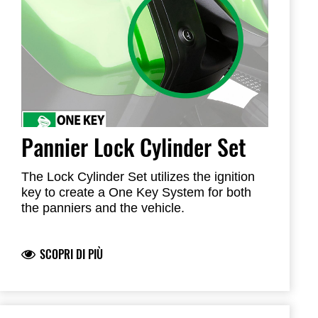
Pannier Lock Cylinder Set
The Lock Cylinder Set utilizes the ignition
key to create a One Key System for both
the panniers and the vehicle.
Once the cylinders are matched to the
ignition key, simply set in panniers
SCOPRI DI PIÙ
Material: Steel
Includes: All required hardware