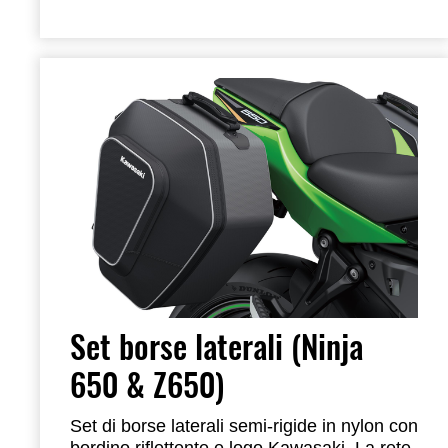
Set borse laterali (Ninja
650 & Z650)
Set di borse laterali semi-rigide in nylon con
bordino riflettente e logo Kawasaki. La rete