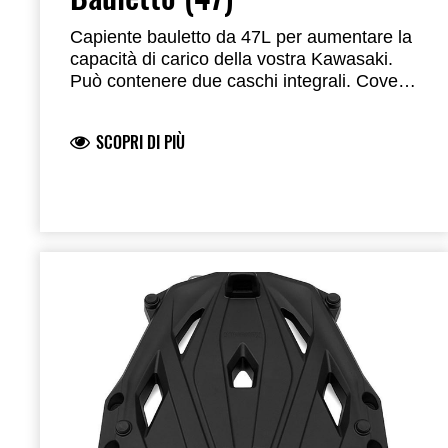
Capiente bauletto da 47L per aumentare la
capacità di carico della vostra Kawasaki.
Può contenere due caschi integrali. Cover
in tinta e cover superiore in alluminio
anodizzato da ordinare
SCOPRI DI PIÙ
separatamente. Questo bauletto è dotato
del sistema One-Key, in modo da poterlo
aprire comodamente utilizzando la chiave
di accensione. Piastra di supporto e
sistema One Key da ordinare
separatamente. Dimensioni: 432 mm (17“)
L x 584 mm (23”) P x 305 mm (12") A. il
limite di carico del bauletto è di 5 kg (11
libbre). Sulla Ninja 1000 SX, il bauletto (47
litri) non è compatibile con le borse laterali.