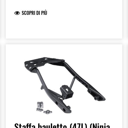
e logo Kawasaki. E' dotata di una pratica
tasca trasparente con foro per il passaggio
SCOPRI DI PIÙ
degli auricolari dello smartphone , oppure
del sistema di navigazione. I divisori interni
impediscono agli oggetti di muoversi
durante la marcia. E' inclusa la tracolla per
il trasporto ed una pratica cover
antipioggia. Misure in mm 350x223x150.
Carico massimo 2kg. Capacità
approssimativa 4 litri. Per il montaggio è
necessario acquistare separatamente la
staffa dedicata.
Staffa bauletto (47L) (Ninja