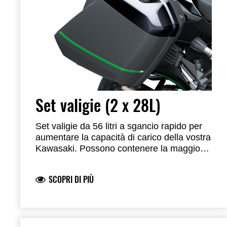
Set valigie (2 x 28L)
Set valigie da 56 litri a sgancio rapido per
aumentare la capacità di carico della vostra
Kawasaki. Possono contenere la maggior
parte di caschi integrali. Si agganciano
facilmente alle maniglie passeggero di
SCOPRI DI PIÙ
serie e, una volta rimosse, lasciano
inalterata la linea originale della moto.
Sono dotate del sistema One-Key per
poterle aprire comodamente utilizzando la
chiave di accensione. Per l'installazione