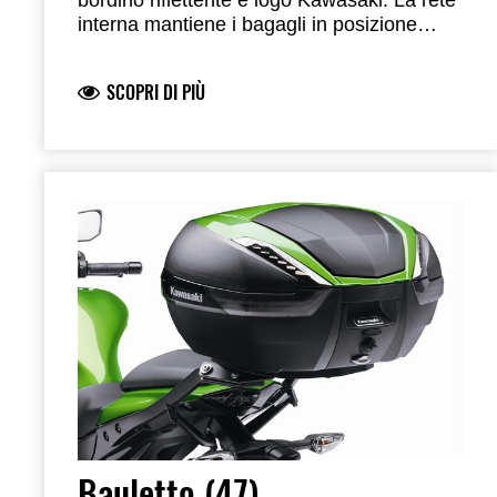
interna mantiene i bagagli in posizione
quando la borsa è aperta. Tasca laterale
per piccoli oggetti. Facile da montare sulla
SCOPRI DI PIÙ
staffa grazie alle apposite clip. Sono
incluse borse interne impermeabili. L 312
mm, L 213 mm, A 341 mm (un lato).Peso
massimo del carico 3 kg (un lato). Capacità
di carico circa 14 L (un lato). Larghezza del
sistema 815 mm. Per il montaggio è
necessario il set staffe dedicato. Non
compatibili con il bauletto o lo scarico
Arrow.
Bauletto (47)