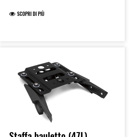
e logo Kawasaki. E' dotata di una pratica
tasca trasparente con foro per il passaggio
SCOPRI DI PIÙ
degli auricolari dello smartphone , oppure
del sistema di navigazione. I divisori interni
impediscono agli oggetti di muoversi
durante la marcia. E' inclusa la tracolla per
il trasporto ed una pratica cover
antipioggia.Misure in mm 350x223x150.
Capacità approssimativa 4 litri. Massimo
2Kg. Per il montaggio è necessaria la staffa
corrispondente.
Staffa bauletto (47L)