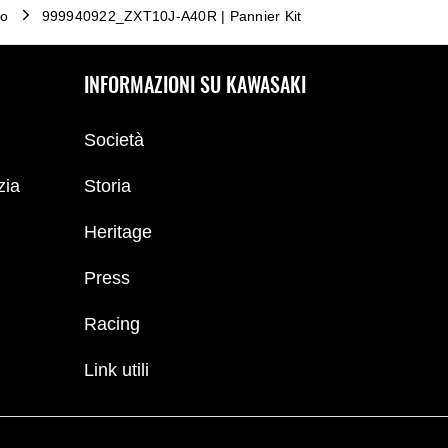
io
999940922_ZXT10J-A40R | Pannier Kit
INFORMAZIONI SU KAWASAKI
Società
zia
Storia
Heritage
Press
Racing
Link utili