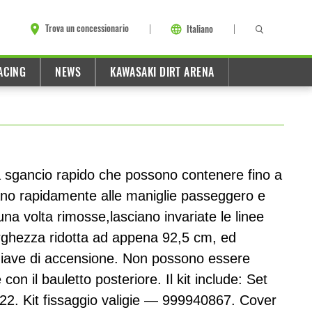
Trova un concessionario
Italiano
ACING
NEWS
KAWASAKI DIRT ARENA
ri a sgancio rapido che possono contenere fino a
ssano rapidamente alle maniglie passeggero e
una volta rimosse,lasciano invariate le linee
arghezza ridotta ad appena 92,5 cm, ed
hiave di accensione. Non possono essere
con il bauletto posteriore. Il kit include: Set
22. Kit fissaggio valigie — 999940867. Cover