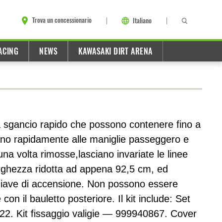
Trova un concessionario
Italiano
ACING
NEWS
KAWASAKI DIRT ARENA
ri a sgancio rapido che possono contenere fino a
ssano rapidamente alle maniglie passeggero e
una volta rimosse,lasciano invariate le linee
arghezza ridotta ad appena 92,5 cm, ed
hiave di accensione. Non possono essere
con il bauletto posteriore. Il kit include: Set
22. Kit fissaggio valigie — 999940867. Cover