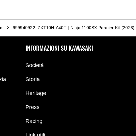
io
999940922_ZXT10H-A40T | Ninja 1100SX Pannier Kit (2026)
INFORMAZIONI SU KAWASAKI
Società
zia
Storia
Heritage
Press
Racing
Link utili