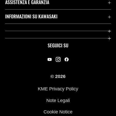
ASSISTENZA E GARANZIA
Assistenza Stradale Kawasaki
INFORMAZIONI SU KAWASAKI
Termini E Condizioni Di Garanzia
Società
Kawasaki Care
Storia
SEGUICI SU
App Rideology
Heritage
Contatti
Press
© 2026
Racing
KME Privacy Policy
Link utili
Note Legali
Cookie Notice