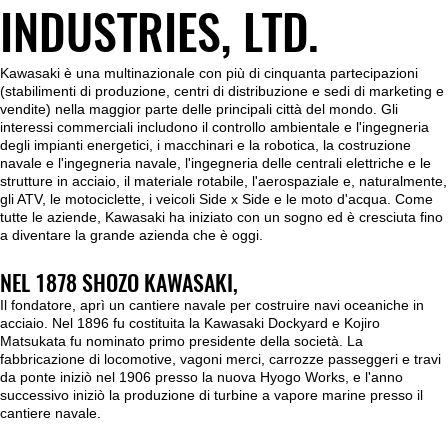
INDUSTRIES, LTD.
Kawasaki è una multinazionale con più di cinquanta partecipazioni
(stabilimenti di produzione, centri di distribuzione e sedi di marketing e
vendite) nella maggior parte delle principali città del mondo. Gli
interessi commerciali includono il controllo ambientale e l'ingegneria
degli impianti energetici, i macchinari e la robotica, la costruzione
navale e l'ingegneria navale, l'ingegneria delle centrali elettriche e le
strutture in acciaio, il materiale rotabile, l'aerospaziale e, naturalmente,
gli ATV, le motociclette, i veicoli Side x Side e le moto d'acqua. Come
tutte le aziende, Kawasaki ha iniziato con un sogno ed è cresciuta fino
a diventare la grande azienda che è oggi.
NEL 1878 SHOZO KAWASAKI,
Il fondatore, aprì un cantiere navale per costruire navi oceaniche in
acciaio. Nel 1896 fu costituita la Kawasaki Dockyard e Kojiro
Matsukata fu nominato primo presidente della società. La
fabbricazione di locomotive, vagoni merci, carrozze passeggeri e travi
da ponte iniziò nel 1906 presso la nuova Hyogo Works, e l'anno
successivo iniziò la produzione di turbine a vapore marine presso il
cantiere navale.