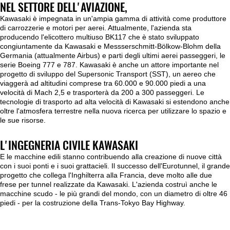
NEL SETTORE DELL'AVIAZIONE,
Kawasaki è impegnata in un'ampia gamma di attività come produttore
di carrozzerie e motori per aerei. Attualmente, l'azienda sta
producendo l'elicottero multiuso BK117 che è stato sviluppato
congiuntamente da Kawasaki e Messserschmitt-Bölkow-Blohm della
Germania (attualmente Airbus) e parti degli ultimi aerei passeggeri, le
serie Boeing 777 e 787. Kawasaki è anche un attore importante nel
progetto di sviluppo del Supersonic Transport (SST), un aereo che
viaggerà ad altitudini comprese tra 60.000 e 90.000 piedi a una
velocità di Mach 2,5 e trasporterà da 200 a 300 passeggeri. Le
tecnologie di trasporto ad alta velocità di Kawasaki si estendono anche
oltre l'atmosfera terrestre nella nuova ricerca per utilizzare lo spazio e
le sue risorse.
L'INGEGNERIA CIVILE KAWASAKI
E le macchine edili stanno contribuendo alla creazione di nuove città
con i suoi ponti e i suoi grattacieli. Il successo dell'Eurotunnel, il grande
progetto che collega l'Inghilterra alla Francia, deve molto alle due
frese per tunnel realizzate da Kawasaki. L'azienda costruì anche le
macchine scudo - le più grandi del mondo, con un diametro di oltre 46
piedi - per la costruzione della Trans-Tokyo Bay Highway.