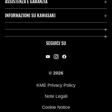
ASSISTENZA E GARANZIA
Assistenza Stradale Kawasaki
INFORMAZIONI SU KAWASAKI
Termini E Condizioni Di Garanzia
Società
Kawasaki Care
Storia
SEGUICI SU
App Rideology
Heritage
Contatti
Press
© 2026
Racing
KME Privacy Policy
Link utili
Note Legali
Cookie Notice