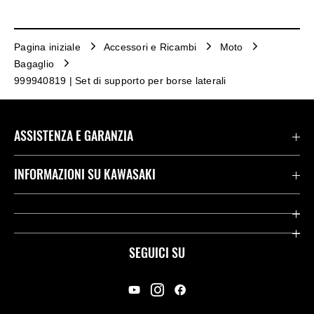
Pagina iniziale
Accessori e Ricambi
Moto
Bagaglio
999940819 | Set di supporto per borse laterali
ASSISTENZA E GARANZIA
Assistenza Stradale Kawasaki
INFORMAZIONI SU KAWASAKI
Termini E Condizioni Di Garanzia
Società
Kawasaki Care
Storia
SEGUICI SU
App Rideology
Heritage
Contatti
Press