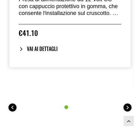
con cappuccio protettivo in gomma, che
consente l'installazione sul cruscotto. Si
collega direttamente al cablaggio della
moto. È necessario il kit relè, venduto
€41.10
separatamente.
VAI AI DETTAGLI