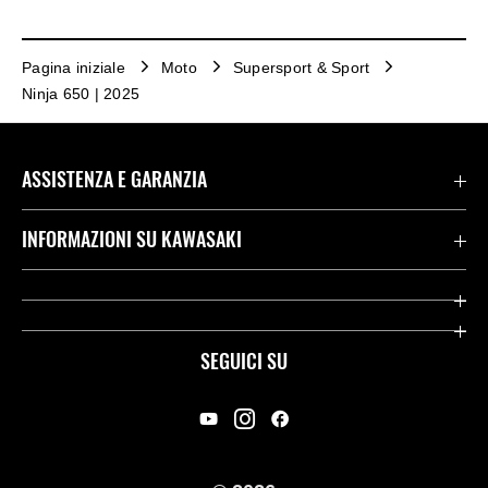
Pagina iniziale
Moto
Supersport & Sport
Ninja 650 | 2025
ASSISTENZA E GARANZIA
Assistenza Stradale Kawasaki
INFORMAZIONI SU KAWASAKI
Termini E Condizioni Di Garanzia
Società
Kawasaki Care
Storia
SEGUICI SU
App Rideology
Heritage
Contatti
Press