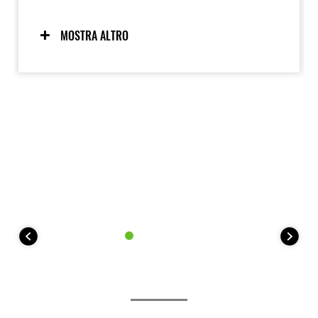
la sicurezza di guida quando il manto stradale si
presenta scivoloso e sdrucciolevole. Due modalità
consentono ai motociclisti di regolare le impostazioni
MOSTRA ALTRO
in base alla situazione di guida e alle preferenze del
motociclista.