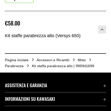
€58.00
Kit staffe parabrezza alto (Versys 650)
Pagina iniziale
Accessori e Ricambi
Moto
Parabrezza
Kit staffa parabrezza alto | 999941689
ASSISTENZA E GARANZIA
Assistenza Stradale Kawasaki
INFORMAZIONI SU KAWASAKI
Termini E Condizioni Di Garanzia