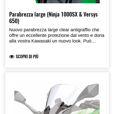
Parabrezza large (Ninja 1000SX & Versys
650)
Nuovo parabrezza large clear antigraffio che
offre un eccellente protezione dal vento e dona
alla vostra Kawasaki un nuovo look. Può
essere regolato di 6 cm in alto o in basso.
Prodotto e sviluppato da Kawasaki. Omologato
SCOPRI DI PIÙ
per uso stradale. Richiede il kit staffe
parabrezza (venduto separatamente)