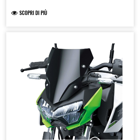
più largo del parabrezza montato di serie.
Inoltre, ha un'area inferiore più larga di
SCOPRI DI PIÙ
80+80mm per una migliore protezione dal
vento. Prodotto a marchio Kawasaki,
sviluppato da Kawasaki e completamente
omologato per la circolazione su strada. Per il
montaggio sulla Versys 650 è necessario il kit
staffe parabrezza (999941689).