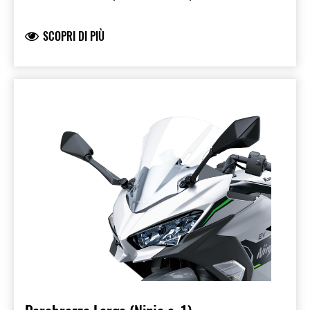
15 mm e più largo di 40 mm (20+20 mm)
rispetto al parabrezza originale. Prodotto a
SCOPRI DI PIÙ
marchio Kawasaki, prodotto e sviluppato da
Kawasaki. Omologato.