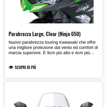
Parabrezza Large, Clear (Ninja 650)
Nuovo parabrezza touring Kawasaki che offre
una migliore protezione dal vento ed comfort di
marcia superiore. È 9cm più alto e 4cm più
largo rispetto quello di serie ed è provvisto di
bordo superiore spoiler che dirige il flusso del
SCOPRI DI PIÙ
vento verso l'alto.