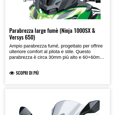
Parabrezza large fumè (Ninja 1000SX &
Versys 650)
Ampio parabrezza fumé, progettato per offrire
ulteriore comfort al pilota e stile. Questo
parabrezza è circa 30mm più alto e 60+60mm
più largo del parabrezza montato di serie.
Inoltre, ha un'area inferiore più larga di
SCOPRI DI PIÙ
80+80mm per una migliore protezione dal
vento. Prodotto a marchio Kawasaki,
sviluppato da Kawasaki e completamente
omologato per la circolazione su strada.