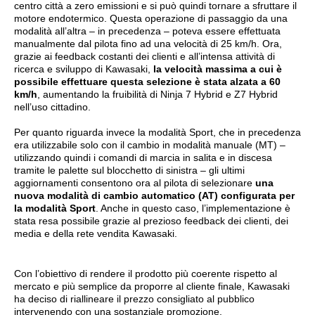
centro città a zero emissioni e si può quindi tornare a sfruttare il
motore endotermico. Questa operazione di passaggio da una
modalità all’altra – in precedenza – poteva essere effettuata
manualmente dal pilota fino ad una velocità di 25 km/h. Ora,
grazie ai feedback costanti dei clienti e all’intensa attività di
ricerca e sviluppo di Kawasaki,
la velocità massima a cui è
possibile effettuare questa selezione è stata alzata a 60
km/h
, aumentando la fruibilità di Ninja 7 Hybrid e Z7 Hybrid
nell’uso cittadino.
Per quanto riguarda invece la modalità Sport, che in precedenza
era utilizzabile solo con il cambio in modalità manuale (MT) –
utilizzando quindi i comandi di marcia in salita e in discesa
tramite le palette sul blocchetto di sinistra – gli ultimi
aggiornamenti consentono ora al pilota di selezionare
una
nuova modalità di cambio automatico (AT) configurata per
la modalità Sport
. Anche in questo caso, l’implementazione è
stata resa possibile grazie al prezioso feedback dei clienti, dei
media e della rete vendita Kawasaki.
Con l’obiettivo di rendere il prodotto più coerente rispetto al
mercato e più semplice da proporre al cliente finale, Kawasaki
ha deciso di riallineare il prezzo consigliato al pubblico
intervenendo con una sostanziale promozione.