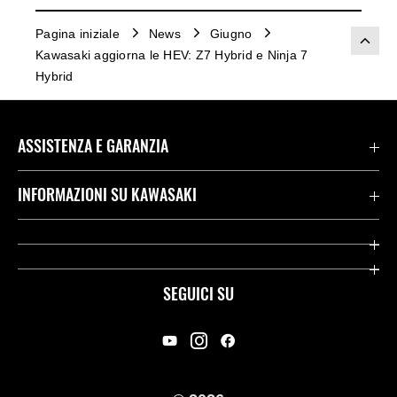
Pagina iniziale
News
Giugno
Kawasaki aggiorna le HEV: Z7 Hybrid e Ninja 7
Hybrid
ASSISTENZA E GARANZIA
Assistenza Stradale Kawasaki
INFORMAZIONI SU KAWASAKI
Termini E Condizioni Di Garanzia
Società
Kawasaki Care
Storia
SEGUICI SU
App Rideology
Heritage
Contatti
Press