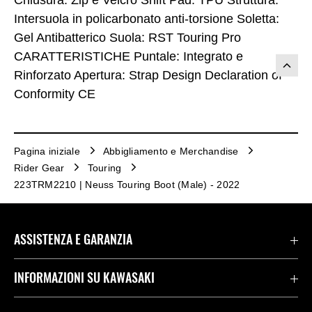
Chiusura: Zip e Velcro Shift Pad: TPU Struttura:
Intersuola in policarbonato anti-torsione Soletta:
Gel Antibatterico Suola: RST Touring Pro
CARATTERISTICHE Puntale: Integrato e
Rinforzato Apertura: Strap Design Declaration of
Conformity CE
Pagina iniziale
Abbigliamento e Merchandise
Rider Gear
Touring
223TRM2210 | Neuss Touring Boot (Male) - 2022
ASSISTENZA E GARANZIA
Assistenza Stradale Kawasaki
INFORMAZIONI SU KAWASAKI
Termini E Condizioni Di Garanzia