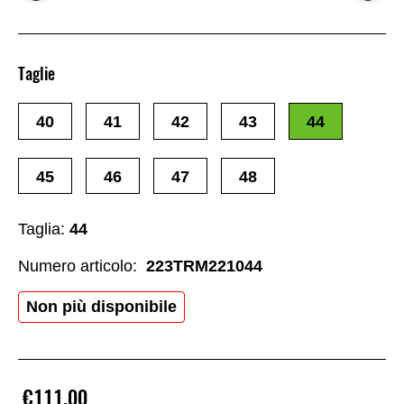
Taglie
40
41
42
43
44
45
46
47
48
Taglia:
44
Numero articolo:
223TRM221044
Non più disponibile
€111.00