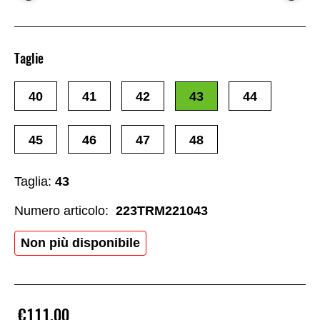
Taglie
40
41
42
43
44
45
46
47
48
Taglia:
43
Numero articolo:
223TRM221043
Non più disponibile
€111.00