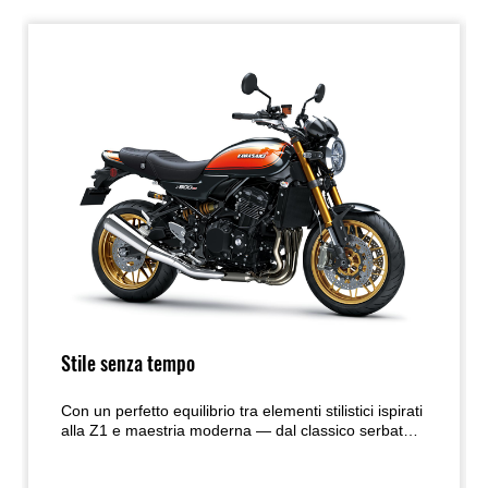
Stile senza tempo
Con un perfetto equilibrio tra elementi stilistici ispirati
alla Z1 e maestria moderna — dal classico serbatoio
a goccia al nuovo fanale posteriore LED ovale — la
Z900RS unisce un’estetica senza tempo a una cura