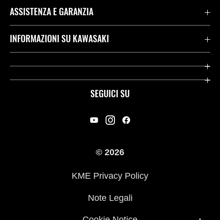
ASSISTENZA E GARANZIA
Assistenza Stradale Kawasaki
INFORMAZIONI SU KAWASAKI
Termini E Condizioni Di Garanzia
Società
Kawasaki Care
Storia
SEGUICI SU
App Rideology
Heritage
Contatti
Press
© 2026
Racing
KME Privacy Policy
Link utili
Note Legali
Cookie Notice