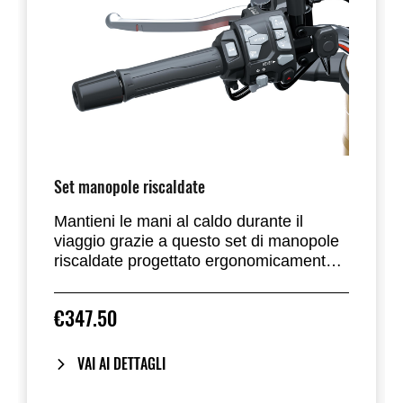
Set manopole riscaldate
Mantieni le mani al caldo durante il
viaggio grazie a questo set di manopole
riscaldate progettato ergonomicamente
per ridurre al minimo l'ingombro
aggiuntivo sulle manopole. Regola
€347.50
l'impostazione su bassa, media o alta
con il semplice tocco di un pulsante. La
spia luminosa sulla manopola sinistra
VAI AI DETTAGLI
migliora la visibilità dell'impostazione. Il
set comprende tutti i cavi, le staffe e gli