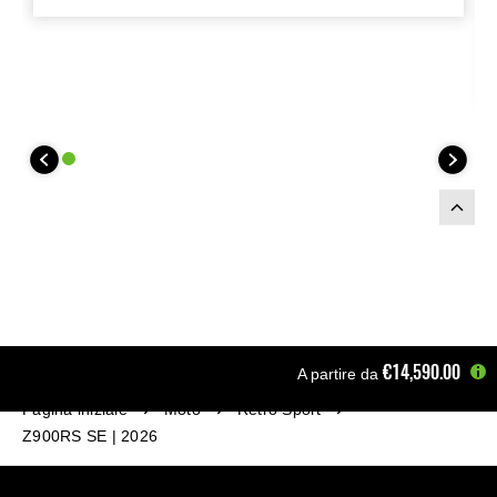
accessori necessari. Si consiglia
l'installazione da parte di un
concessionario rivenditore.
€14,590.00
A partire da
Pagina iniziale
Moto
Retro Sport
Z900RS SE | 2026