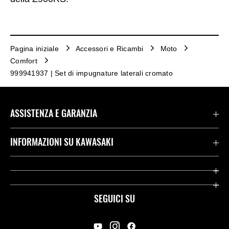
Pagina iniziale
Accessori e Ricambi
Moto
Comfort
999941937 | Set di impugnature laterali cromato
ASSISTENZA E GARANZIA
Assistenza Stradale Kawasaki
INFORMAZIONI SU KAWASAKI
Termini E Condizioni Di Garanzia
Società
Kawasaki Care
Storia
SEGUICI SU
App Rideology
Heritage