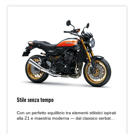
Stile senza tempo
Con un perfetto equilibrio tra elementi stilistici ispirati
alla Z1 e maestria moderna — dal classico serbatoio
a goccia al nuovo fanale posteriore LED ovale — la
Z900RS unisce un’estetica senza tempo a una cura