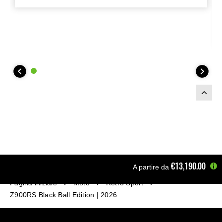
accessori necessari. Si consiglia
l'installazione da parte di un
concessionario rivenditore.
€13,190.00
A partire da
Pagina iniziale
Moto
Retro Sport
Z900RS Black Ball Edition | 2026