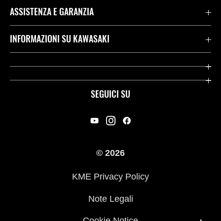
ASSISTENZA E GARANZIA
Assistenza Stradale Kawasaki
INFORMAZIONI SU KAWASAKI
Termini E Condizioni Di Garanzia
Società
Kawasaki Care
Storia
SEGUICI SU
App Rideology
Heritage
Contatti
Press
© 2026
Racing
KME Privacy Policy
Link utili
Note Legali
Cookie Notice