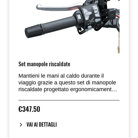
Set manopole riscaldate
Mantieni le mani al caldo durante il
viaggio grazie a questo set di manopole
riscaldate progettato ergonomicamente
per ridurre al minimo l'ingombro
aggiuntivo sulle manopole. Regola
€347.50
l'impostazione su bassa, media o alta
con il semplice tocco di un pulsante. La
spia luminosa sulla manopola sinistra
VAI AI DETTAGLI
migliora la visibilità dell'impostazione. Il
set comprende tutti i cavi, le staffe e gli