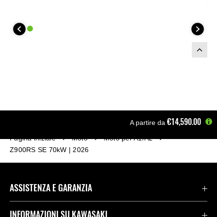
€14,590.00
A partire da
Pagina iniziale
Moto
Moto per A1/A2
Z900RS SE 70kW | 2026
ASSISTENZA E GARANZIA
Assistenza Stradale Kawasaki
INFORMAZIONI SU KAWASAKI