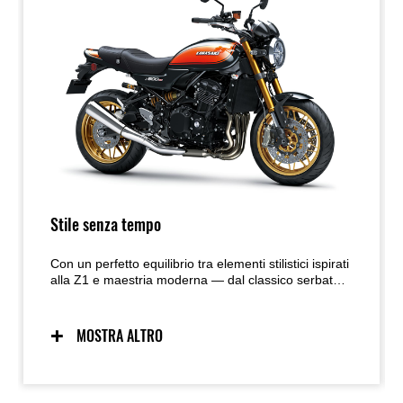
Stile senza tempo
Con un perfetto equilibrio tra elementi stilistici ispirati
alla Z1 e maestria moderna — dal classico serbatoio
a goccia al nuovo fanale posteriore LED ovale — la
Z900RS unisce un’estetica senza tempo a una cura
dei dettagli e a una qualità costruttiva eccellente, che
MOSTRA ALTRO
le conferiscono un aspetto premium. La bellezza
funzionale è stata una priorità, con un design
semplice ma raffinato.