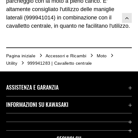
parcheggio con la moto a pieno carico. E'
altamente consigliato l'utilizzo delle maniglie
laterali (999941014) in combinazione con il
cavalletto centrale, in quanto ne facilitano l'utilizzo.
Pagina iniziale
Accessori e Ricambi
Moto
Utility
999941283 | Cavalletto centrale
ASSISTENZA E GARANZIA
Assistenza Stradale Kawasaki
INFORMAZIONI SU KAWASAKI
Termini E Condizioni Di Garanzia
Società
Kawasaki Care
Storia