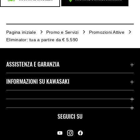
Pagina iniziale
Promo e Servizi
Promozioni Attive
Eliminator: tua a partire da € 5.590
ASSISTENZA E GARANZIA
Assistenza Stradale Kawasaki
INFORMAZIONI SU KAWASAKI
Termini E Condizioni Di Garanzia
Società
Kawasaki Care
Storia
SEGUICI SU
App Rideology
Heritage
Contatti