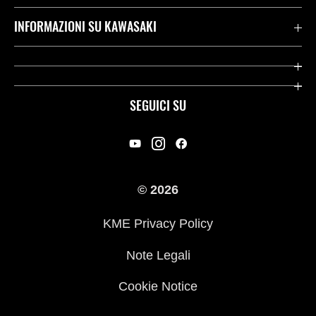
Assistenza Stradale Kawasaki
INFORMAZIONI SU KAWASAKI
Termini E Condizioni Di Garanzia
Società
Kawasaki Care
Storia
SEGUICI SU
App Rideology
Heritage
Contatti
Press
© 2026
Racing
KME Privacy Policy
Link utili
Note Legali
Cookie Notice