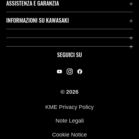
ASSISTENZA E GARANZIA
Assistenza Stradale Kawasaki
INFORMAZIONI SU KAWASAKI
Termini E Condizioni Di Garanzia
Società
Kawasaki Care
Storia
SEGUICI SU
App Rideology
Heritage
Contatti
Press
© 2026
Racing
KME Privacy Policy
Link utili
Note Legali
Cookie Notice