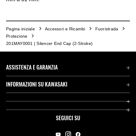
Pagina iniziale
Accessori e Ricambi
Fuoristrada
Protezione
201MAY0001 | Silencer End Cap (2-Stroke)
ASSISTENZA E GARANZIA
Assistenza Stradale Kawasaki
INFORMAZIONI SU KAWASAKI
Termini E Condizioni Di Garanzia
Società
Kawasaki Care
Storia
SEGUICI SU
App Rideology
Heritage