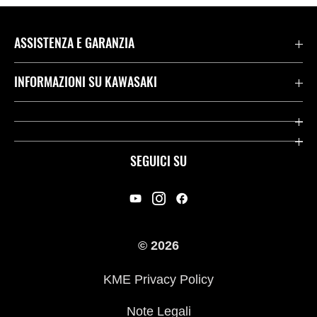
ASSISTENZA E GARANZIA
Assistenza Stradale Kawasaki
INFORMAZIONI SU KAWASAKI
Termini E Condizioni Di Garanzia
Società
Kawasaki Care
Storia
SEGUICI SU
App Rideology
Heritage
Contatti
Press
© 2026
Racing
KME Privacy Policy
Link utili
Note Legali