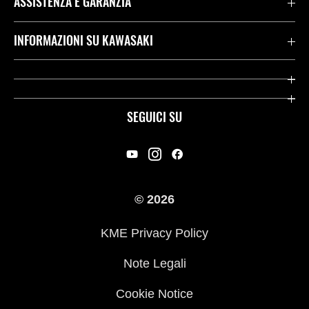
ASSISTENZA E GARANZIA
Assistenza Stradale Kawasaki
INFORMAZIONI SU KAWASAKI
Termini E Condizioni Di Garanzia
Società
Kawasaki Care
Storia
SEGUICI SU
App Rideology
Heritage
Contatti
Press
© 2026
Racing
KME Privacy Policy
Link utili
Note Legali
Cookie Notice