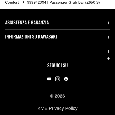
Comfort
999942394 | Passenger Grab Bar (Z650 S)
ASSISTENZA E GARANZIA
Assistenza Stradale Kawasaki
INFORMAZIONI SU KAWASAKI
Termini E Condizioni Di Garanzia
Società
Kawasaki Care
Storia
SEGUICI SU
App Rideology
Heritage
Contatti
Press
© 2026
Racing
KME Privacy Policy
Link utili