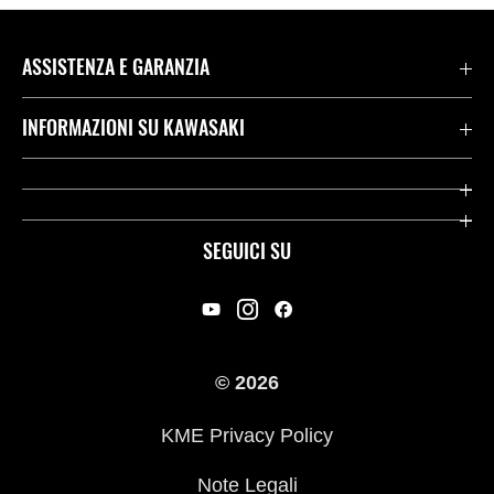
ASSISTENZA E GARANZIA
Assistenza Stradale Kawasaki
INFORMAZIONI SU KAWASAKI
Termini E Condizioni Di Garanzia
Società
Kawasaki Care
Storia
SEGUICI SU
App Rideology
Heritage
Contatti
Press
© 2026
Racing
KME Privacy Policy
Link utili
Note Legali