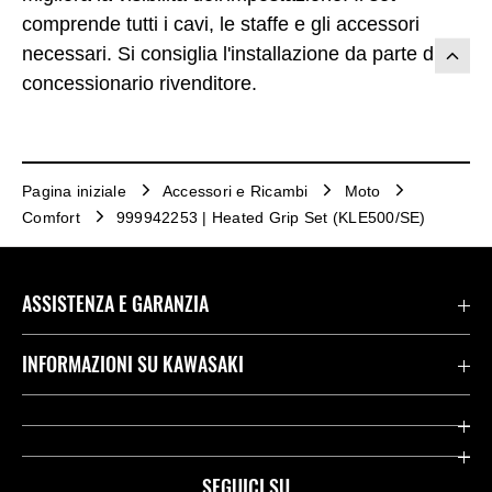
comprende tutti i cavi, le staffe e gli accessori
necessari. Si consiglia l'installazione da parte di un
concessionario rivenditore.
Pagina iniziale
Accessori e Ricambi
Moto
Comfort
999942253 | Heated Grip Set (KLE500/SE)
ASSISTENZA E GARANZIA
Assistenza Stradale Kawasaki
INFORMAZIONI SU KAWASAKI
Termini E Condizioni Di Garanzia
Società
Kawasaki Care
Storia
SEGUICI SU