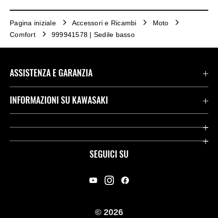
Pagina iniziale
Accessori e Ricambi
Moto
Comfort
999941578 | Sedile basso
ASSISTENZA E GARANZIA
Assistenza Stradale Kawasaki
INFORMAZIONI SU KAWASAKI
Termini E Condizioni Di Garanzia
Società
Kawasaki Care
Storia
SEGUICI SU
App Rideology
Heritage
Contatti
Press
© 2026
Racing