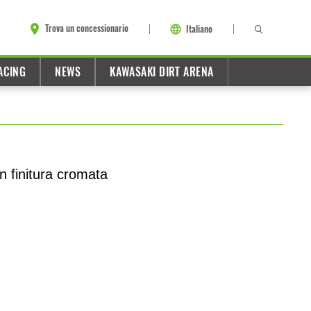
Trova un concessionario
Italiano
ACING
NEWS
KAWASAKI DIRT ARENA
 finitura cromata