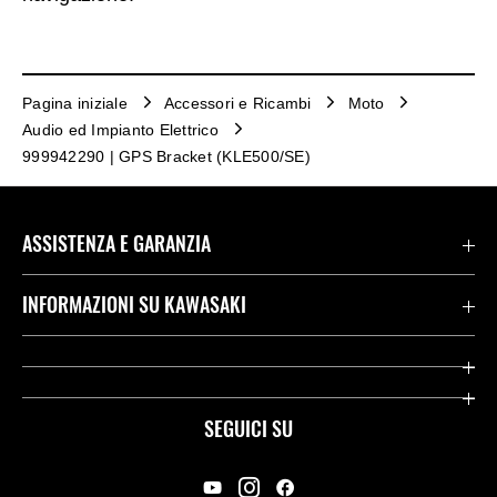
Pagina iniziale
Accessori e Ricambi
Moto
Audio ed Impianto Elettrico
999942290 | GPS Bracket (KLE500/SE)
ASSISTENZA E GARANZIA
Assistenza Stradale Kawasaki
INFORMAZIONI SU KAWASAKI
Termini E Condizioni Di Garanzia
Società
Kawasaki Care
Storia
SEGUICI SU
App Rideology
Heritage