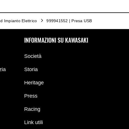
d Impianto Elettrico
999941552 | Presa USB
INFORMAZIONI SU KAWASAKI
Società
zia
Storia
Heritage
Press
Racing
Link utili