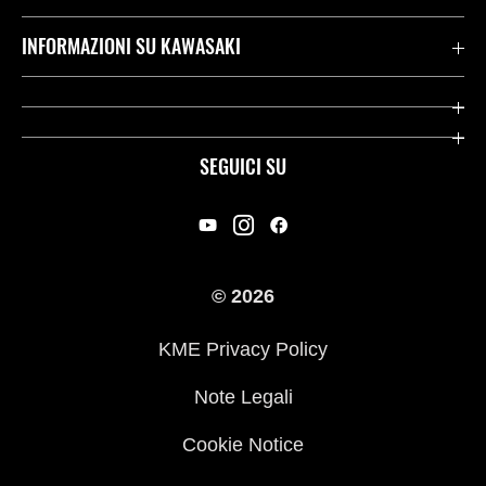
Assistenza Stradale Kawasaki
INFORMAZIONI SU KAWASAKI
Termini E Condizioni Di Garanzia
Società
Kawasaki Care
Storia
SEGUICI SU
App Rideology
Heritage
Contatti
Press
© 2026
Racing
KME Privacy Policy
Link utili
Note Legali
Cookie Notice