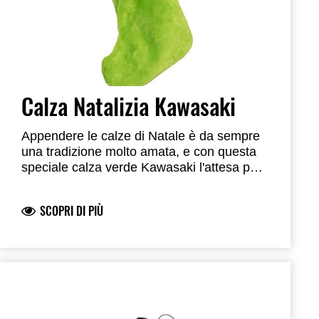
Calza Natalizia Kawasaki
Appendere le calze di Natale è da sempre
una tradizione molto amata, e con questa
speciale calza verde Kawasaki l'attesa per
il grande giorno sarà ancora piu speciale.
Magari Babbo Natale ti porterà proprio la
SCOPRI DI PIÙ
Kawasaki che stavi sognando…