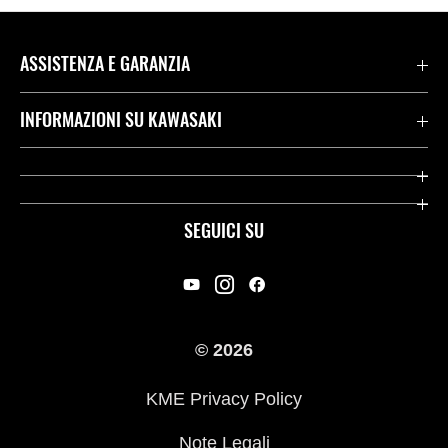
ASSISTENZA E GARANZIA
Assistenza Stradale Kawasaki
INFORMAZIONI SU KAWASAKI
Termini E Condizioni Di Garanzia
Società
Kawasaki Care
Storia
SEGUICI SU
App Rideology
Heritage
Contatti
Press
© 2026
Racing
KME Privacy Policy
Link utili
Note Legali