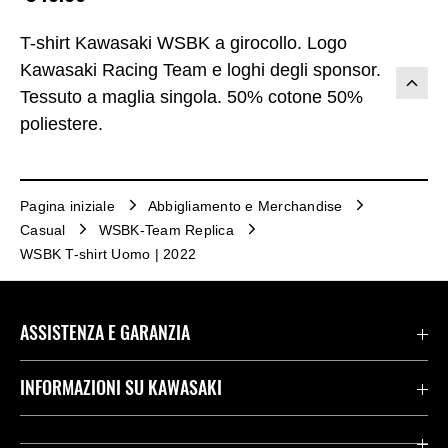
T-shirt Kawasaki WSBK a girocollo. Logo
Kawasaki Racing Team e loghi degli sponsor.
Tessuto a maglia singola. 50% cotone 50%
poliestere.
Pagina iniziale
Abbigliamento e Merchandise
Casual
WSBK-Team Replica
WSBK T-shirt Uomo | 2022
ASSISTENZA E GARANZIA
Assistenza Stradale Kawasaki
INFORMAZIONI SU KAWASAKI
Termini E Condizioni Di Garanzia
Società