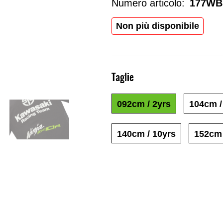
Numero articolo:
177WB
Non più disponibile
Taglie
092cm / 2yrs
104cm /
140cm / 10yrs
152cm