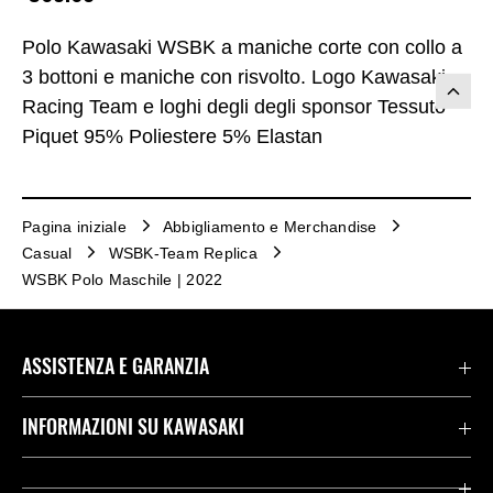
Polo Kawasaki WSBK a maniche corte con collo a
3 bottoni e maniche con risvolto. Logo Kawasaki
Racing Team e loghi degli degli sponsor Tessuto
Piquet 95% Poliestere 5% Elastan
Pagina iniziale
Abbigliamento e Merchandise
Casual
WSBK-Team Replica
WSBK Polo Maschile | 2022
ASSISTENZA E GARANZIA
Assistenza Stradale Kawasaki
INFORMAZIONI SU KAWASAKI
Termini E Condizioni Di Garanzia
Società