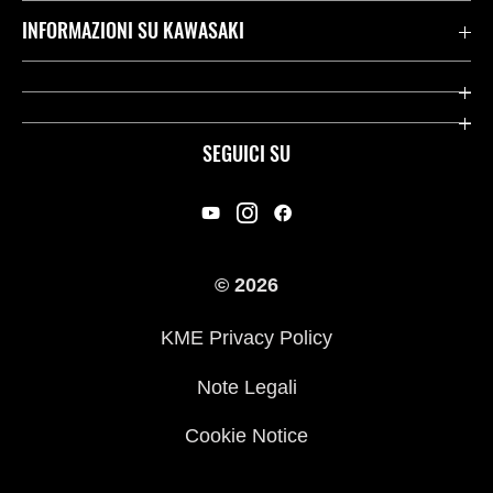
Assistenza Stradale Kawasaki
INFORMAZIONI SU KAWASAKI
Termini E Condizioni Di Garanzia
Società
Kawasaki Care
Storia
SEGUICI SU
App Rideology
Heritage
Contatti
Press
© 2026
Racing
KME Privacy Policy
Link utili
Note Legali
Cookie Notice