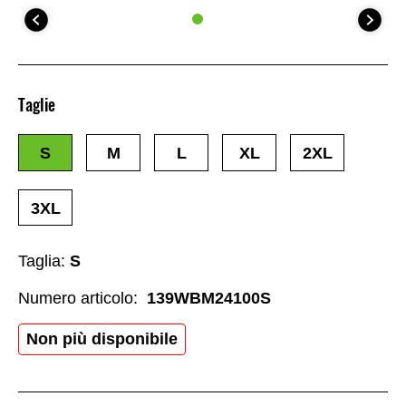
Taglie
S
M
L
XL
2XL
3XL
Taglia:
S
Numero articolo:
139WBM24100S
Non più disponibile