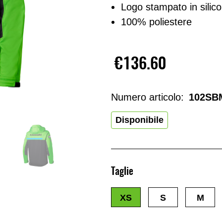
Logo stampato in silic
100% poliestere
€136.60
Numero articolo:
102SB
Disponibile
Taglie
XS
S
M