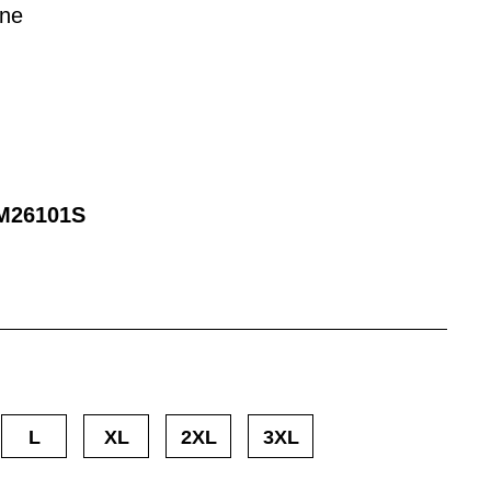
one
M26101S
L
XL
2XL
3XL