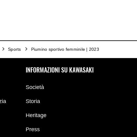
Sports
Piumino sportivo femminile | 2023
INFORMAZIONI SU KAWASAKI
Società
zia
Storia
Heritage
Press