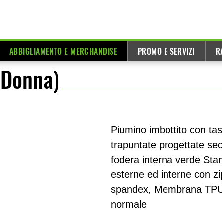
ABBIGLIAMENTO E MERCHANDISE
PROMO E SERVIZI
R
(Donna)
Piumino imbottito con tas
trapuntate progettate se
fodera interna verde Sta
esterne ed interne con zi
spandex, Membrana TPU
normale