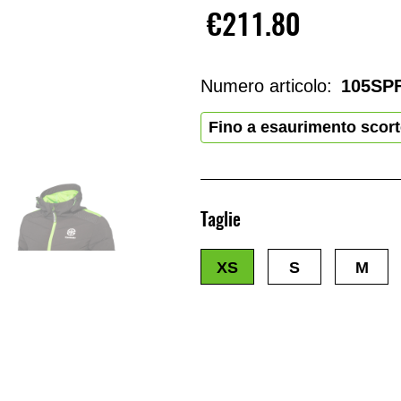
€211.80
Numero articolo:
105SP
Fino a esaurimento scor
Taglie
XS
S
M