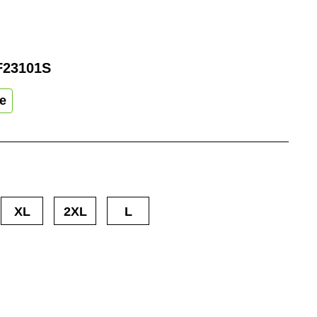
F23101S
te
XL
2XL
L