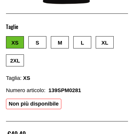
Taglie
XS
S
M
L
XL
2XL
Taglia:
XS
Numero articolo:
139SPM0281
Non più disponibile