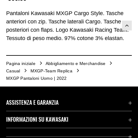
Pantaloni Kawasaki MXGP Cargo Style. Tasche
anteriori con zip. Tasche laterali Cargo. Tasche
posteriori con flaps. Logo Kawasaki Racing Team.
Tessuto di peso medio. 97% cotone 3% elastan.
Pagina iniziale
Abbigliamento e Merchandise
Casual
MXGP-Team Replica
MXGP Pantaloni Uomo | 2022
ASSISTENZA E GARANZIA
Assistenza Stradale Kawasaki
INFORMAZIONI SU KAWASAKI
Termini E Condizioni Di Garanzia
Società