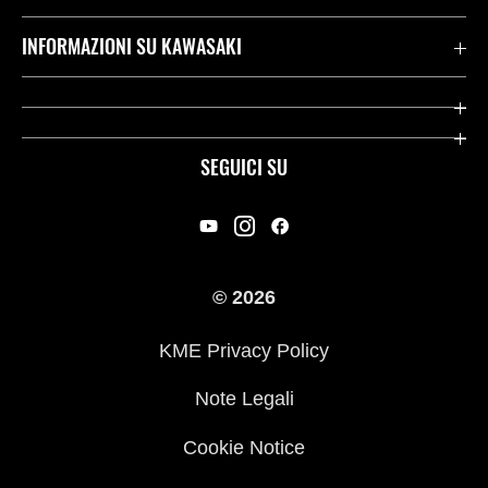
Assistenza Stradale Kawasaki
INFORMAZIONI SU KAWASAKI
Termini E Condizioni Di Garanzia
Società
Kawasaki Care
Storia
SEGUICI SU
App Rideology
Heritage
Contatti
Press
© 2026
Racing
KME Privacy Policy
Link utili
Note Legali
Cookie Notice