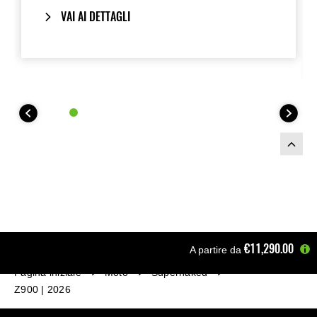
parti necessarie per sostituire la sella di
VAI AI DETTAGLI
serie.
€11,290.00
A partire da
Pagina iniziale
Moto
Supernaked
Z900 | 2026