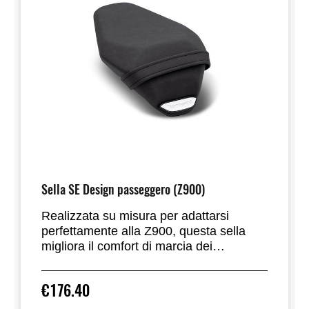
Sella SE Design passeggero (Z900)
Realizzata su misura per adattarsi
perfettamente alla Z900, questa sella
migliora il comfort di marcia dei
passeggeri. Utilizza la base e i
componenti della sella di serie per un
€176.40
montaggio perfetto. Schiuma in PVC con
rivestimento in vinile. Include tutte le