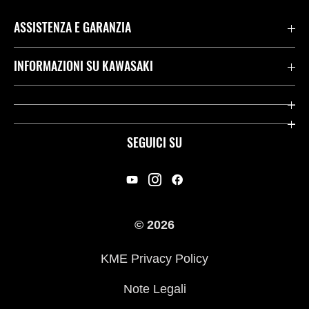
ASSISTENZA E GARANZIA
Assistenza Stradale Kawasaki
INFORMAZIONI SU KAWASAKI
Termini E Condizioni Di Garanzia
Società
Kawasaki Care
Storia
SEGUICI SU
App Rideology
Heritage
Contatti
Press
© 2026
Racing
KME Privacy Policy
Link utili
Note Legali