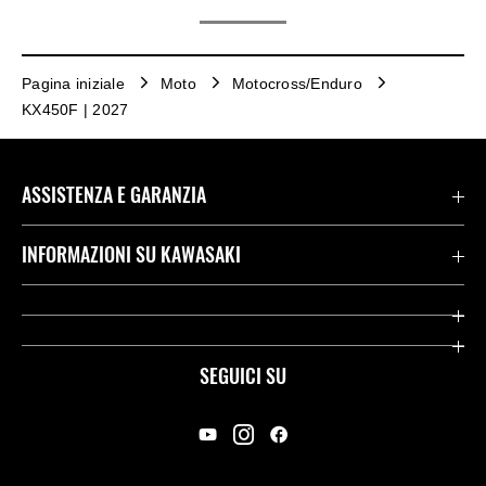
Pagina iniziale
Moto
Motocross/Enduro
KX450F | 2027
ASSISTENZA E GARANZIA
Assistenza Stradale Kawasaki
INFORMAZIONI SU KAWASAKI
Termini E Condizioni Di Garanzia
Società
Kawasaki Care
Storia
SEGUICI SU
App Rideology
Heritage
Contatti
Press