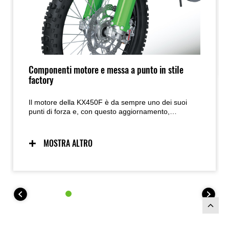
Componenti motore e messa a punto in stile
factory
Il motore della KX450F è da sempre uno dei suoi
punti di forza e, con questo aggiornamento,
guadagna ancora più potenza e coppia grazie ad
affinamenti ai sistemi di aspirazione e scarico. Il
pilota percepirà una risposta dell’acceleratore più
MOSTRA ALTRO
aggressiva, una spinta più decisa in uscita di curva e
una maggiore capacità di allungo agli alti regimi.