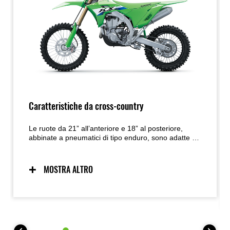
Caratteristiche da cross-country
Le ruote da 21” all’anteriore e 18” al posteriore,
abbinate a pneumatici di tipo enduro, sono adatte a
un’ampia varietà di situazioni tipiche delle
competizioni cross-country, mentre il pratico
cavalletto laterale, la catena sigillata e i connettori
MOSTRA ALTRO
rapidi per l’utilizzo di faro e fanale posteriore
aumentano la praticità. La protezione del disco freno
posteriore contribuisce inoltre alla salvaguardia della
moto. Per il 2027, la dotazione di serie orientata al
cross-country si arricchisce con un serbatoio
maggiorato da 7,5 litri, una piastra paramotore per