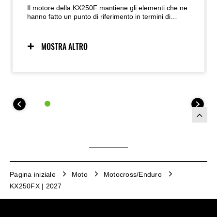
Il motore della KX250F mantiene gli elementi che ne
hanno fatto un punto di riferimento in termini di
prestazioni: comando valvole finger-follower, layout
di aspirazione e scarico ottimizzato per un flusso
efficiente, doppi iniettori e contralbero di
MOSTRA ALTRO
bilanciamento primario monoalbero. Soluzioni che,
nel loro insieme, assicurano una potenza elevata e
sempre controllabile. Per il 2027, ulteriori affinamenti
hanno portato a un aumento della potenza, a una
risposta dell’acceleratore più lineare e a un
trasferimento della potenza più efficiente,
contribuendo a migliorare ulteriormente le
prestazioni race-ready in pista.
Pagina iniziale
Moto
Motocross/Enduro
KX250FX | 2027