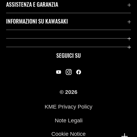
ASSISTENZA E GARANZIA
Assistenza Stradale Kawasaki
INFORMAZIONI SU KAWASAKI
Termini E Condizioni Di Garanzia
Società
Kawasaki Care
Storia
SEGUICI SU
App Rideology
Heritage
Contatti
Press
© 2026
Racing
KME Privacy Policy
Link utili
Note Legali
Cookie Notice