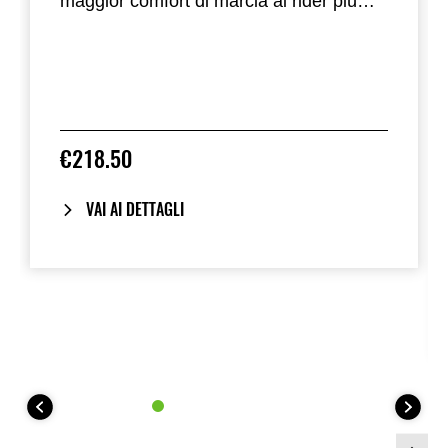
maggior comfort di marcia ai rider più
alti.
€218.50
VAI AI DETTAGLI