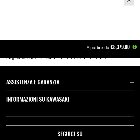
€8,379.00
A partire da
Pagina iniziale
Moto
EV / HEV
Z e-1
ASSISTENZA E GARANZIA
Assistenza Stradale Kawasaki
INFORMAZIONI SU KAWASAKI
Termini E Condizioni Di Garanzia
Società
Kawasaki Care
Storia
SEGUICI SU