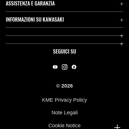
ASSISTENZA E GARANZIA
Assistenza Stradale Kawasaki
INFORMAZIONI SU KAWASAKI
Termini E Condizioni Di Garanzia
Società
Kawasaki Care
Storia
SEGUICI SU
App Rideology
Heritage
Contatti
Press
© 2026
Racing
KME Privacy Policy
Link utili
Note Legali
Cookie Notice