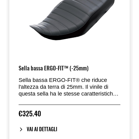
Sella bassa ERGO-FIT™ (-25mm)
Sella bassa ERGO-FIT® che riduce
l'altezza da terra di 25mm. Il vinile di
questa sella ha le stesse caratteristiche
di elasticità di quella di serie. Progettata
per adattarsi perfettamente alla W800.
€325.40
Include tutti i componenti necessari per
l'installazione
VAI AI DETTAGLI