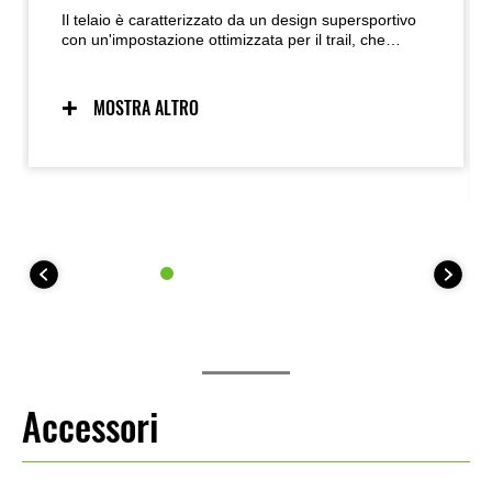
Il telaio è caratterizzato da un design supersportivo
con un'impostazione ottimizzata per il trail, che
garantisce una maneggevolezza leggera e naturale.
Anche la leggerezza della moto contribuisce alla
maneggevolezza e facilita le manovre quando si
MOSTRA ALTRO
scende o ad esempio durante le manovre di
parcheggio.
Accessori