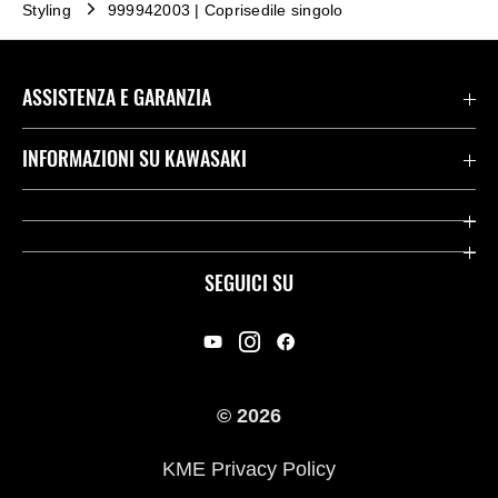
Styling
999942003 | Coprisedile singolo
ASSISTENZA E GARANZIA
Assistenza Stradale Kawasaki
INFORMAZIONI SU KAWASAKI
Termini E Condizioni Di Garanzia
Società
Kawasaki Care
Storia
SEGUICI SU
App Rideology
Heritage
Contatti
Press
© 2026
Racing
KME Privacy Policy
Link utili